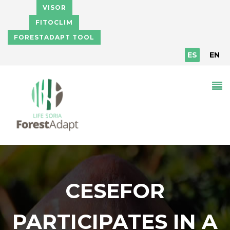
Pasar al contenido principal
VISOR
FITOCLIM
FORESTADAPT TOOL
ES
EN
CESEFOR
PARTICIPATES IN A