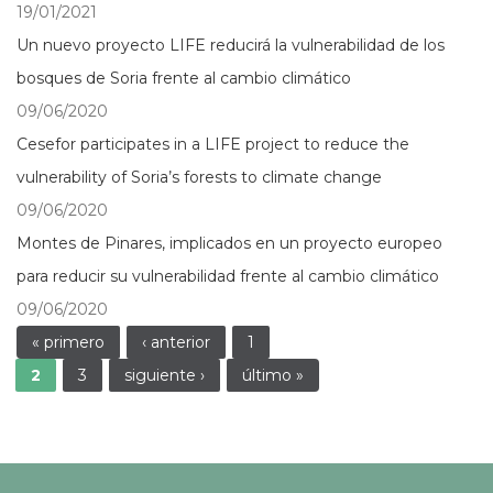
19/01/2021
Un nuevo proyecto LIFE reducirá la vulnerabilidad de los
bosques de Soria frente al cambio climático
09/06/2020
Cesefor participates in a LIFE project to reduce the
vulnerability of Soria’s forests to climate change
09/06/2020
Montes de Pinares, implicados en un proyecto europeo
para reducir su vulnerabilidad frente al cambio climático
09/06/2020
Páginas
« primero
‹ anterior
1
2
3
siguiente ›
último »