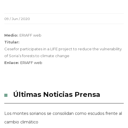
09 / Jun / 2020
Medio:
ERIAFF web
Titular:
Cesefor participates in a LIFE project to reduce the vulnerability
of Soria’s forests to climate change
Enlace:
ERIAFF web
Últimas Noticias Prensa
Los montes sorianos se consolidan como escudos frente al
cambio climático