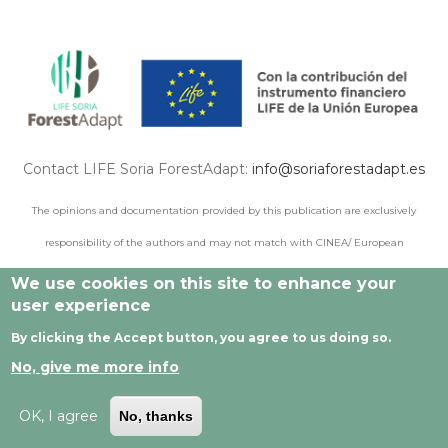
Contact LIFE Soria ForestAdapt:
info@soriaforestadapt.es
The opinions and documentation provided by this publication are exclusively
responsibility of the authors and may not match with CINEA/ European
Commission points of view.
We use cookies on this site to enhance your
user experience
By clicking the Accept button, you agree to us doing so.
© 2021 All rights reserved |
Legal Notice
|
Privacy policy
|
No, give me more info
Cookie privacy
|
Developed by Cesefor
OK, I agree
No, thanks