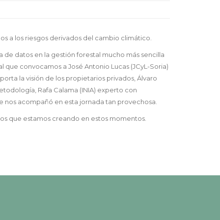
os a los riesgos derivados del cambio climático.
de datos en la gestión forestal mucho más sencilla
 al que convocamos a José Antonio Lucas (JCyL-Soria)
ta la visión de los propietarios privados, Álvaro
etodología, Rafa Calama (INIA) experto con
) que nos acompañó en esta jornada tan provechosa.
de los que estamos creando en estos momentos.