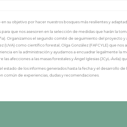
 en su objetivo por hacer nuestros bosques más resilientes y adaptad
para que nos asesoren en la selección de medidas que harán la toma 
spaña). Organizamos el segundo comité de seguimiento del proyecto y
 (UVA) como científico forestal, Olga González (FAFCYLE) que nos apor
iencia en la administración y ayudarnos a encuadrar legalmente la m
e las afecciones a las masas forestales y Ángel Iglesias (JCyL-Ávila
el estado de los informes generados hasta la fecha y el desarrollo 
en común de experiencias, dudas y recomendaciones.