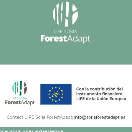
Contact LIFE Soria ForestAdapt:
info@soriaforestadapt.es
 this publication are exclusively responsibility of the authors and may not match with
ance your user experience