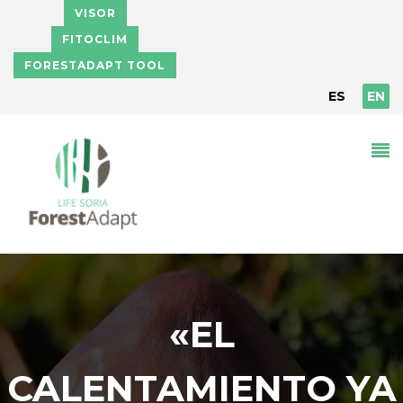
Skip to main content
VISOR
FITOCLIM
FORESTADAPT TOOL
ES
EN
«EL
CALENTAMIENTO YA