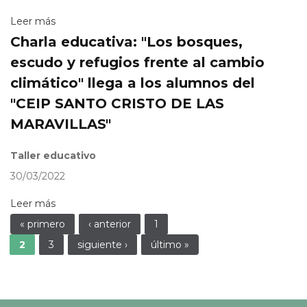
Leer más
Charla educativa: "Los bosques,
escudo y refugios frente al cambio
climático" llega a los alumnos del
"CEIP SANTO CRISTO DE LAS
MARAVILLAS"
Taller educativo
30/03/2022
Leer más
Páginas
« primero
‹ anterior
1
2
3
siguiente ›
último »