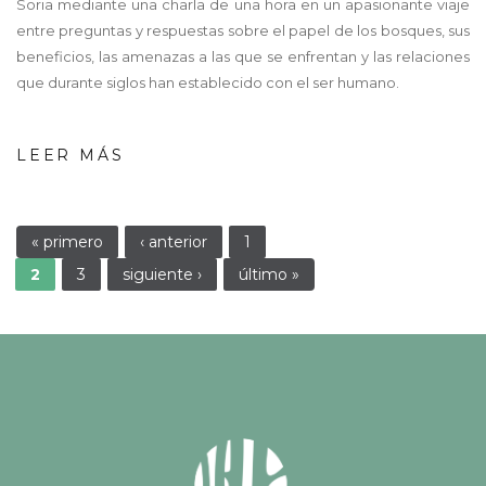
Soria mediante una charla de una hora en un apasionante viaje
entre preguntas y respuestas sobre el papel de los bosques, sus
beneficios, las amenazas a las que se enfrentan y las relaciones
que durante siglos han establecido con el ser humano.
LEER MÁS
Páginas
« primero
‹ anterior
1
2
3
siguiente ›
último »