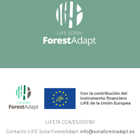
LIFE19 CCA/ES/001181
Contacto LIFE Soria ForestAdapt:
info@soriaforestadapt.es