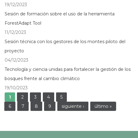
19/12/2023
Sesión de formación sobre el uso de la herramienta
ForestAdapt Tool
11/12/2023
Sesión técnica con los gestores de los montes piloto del
proyecto
04/12/2023
Tecnología y ciencia unidas para fortalecer la gestión de los
bosques frente al cambio climático
19/10/2023
Páginas
1
2
3
4
5
6
7
8
9
siguiente ›
último »