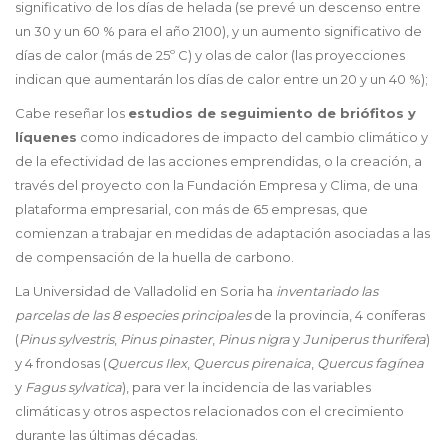
significativo de los días de helada (se prevé un descenso entre
un 30 y un 60 % para el año 2100), y un aumento significativo de
días de calor (más de 25º C) y olas de calor (las proyecciones
indican que aumentarán los días de calor entre un 20 y un 40 %);
Cabe reseñar los
estudios de seguimiento de briófitos y
líquenes
como indicadores de impacto del cambio climático y
de la efectividad de las acciones emprendidas, o la creación, a
través del proyecto con la Fundación Empresa y Clima, de una
plataforma empresarial, con más de 65 empresas, que
comienzan a trabajar en medidas de adaptación asociadas a las
de compensación de la huella de carbono.
La Universidad de Valladolid en Soria ha
inventariado las
parcelas de las 8 especies principales
de la provincia, 4 coníferas
(
Pinus sylvestris
,
Pinus pinaster
,
Pinus nigra
y
Juniperus thurifera
)
y 4 frondosas (
Quercus Ilex
,
Quercus pirenaica
,
Quercus fagínea
y
Fagus sylvatica
), para ver la incidencia de las variables
climáticas y otros aspectos relacionados con el crecimiento
durante las últimas décadas.