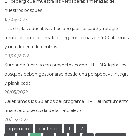
El iceberg que muestra las verdaderas amenazas de
nuestros bosques
13/06/2022
Las charlas educativas ‘Los bosques, escudo y refugio
frente al cambio climático’ llegaron a más de 400 alumnos
y una docena de centros
09/06/2022
Sumando fuerzas con proyectos como LIFE NAdapta: los
bosques deben gestionarse desde una perspectiva integral
y planificada
26/05/2022
Celebramos los 30 años del programa LIFE, el instrumento
financiero que cuida de la naturaleza
20/05/2022
Páginas
« primero
‹ anterior
1
2