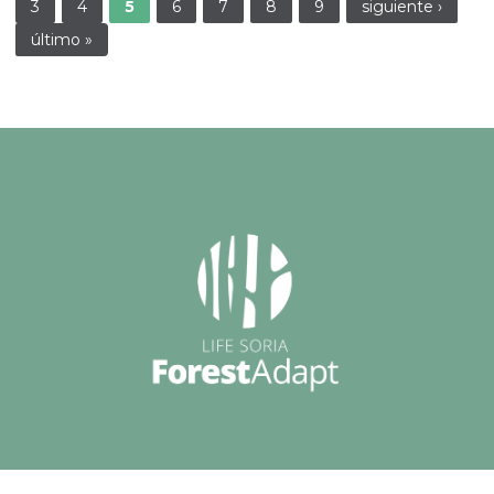
3
4
5
6
7
8
9
siguiente ›
último »