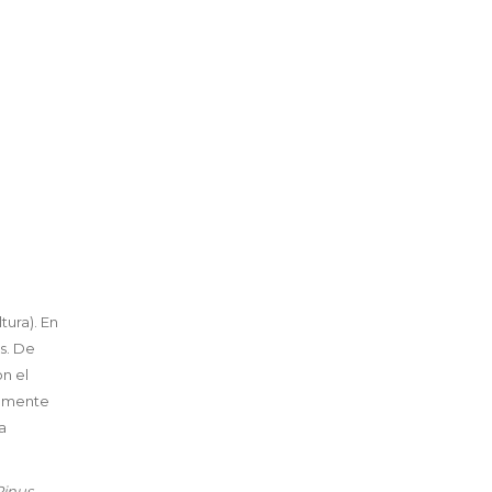
tura). En
s. De
n el
almente
a
Pinus