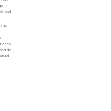
o, la
l total
es de
a
itiendo
idad de
atural