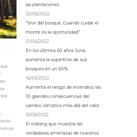
las plantaciones
22/06/2022
“Vivir del bosque. Cuando cuidar el
monte es la oportunidad”
21/06/2022
En los últimos 60 años Soria
aumenta la superficie de sus
stal
bosques en un 60%
s
16/06/2022
ues
Aumenta el riesgo de incendios: las
ra
stal
10 grandes consecuencias del
cambio climático más allá del calor
e
15/06/2022
inició
El iceberg que muestra las
ovincia
verdaderas amenazas de nuestros