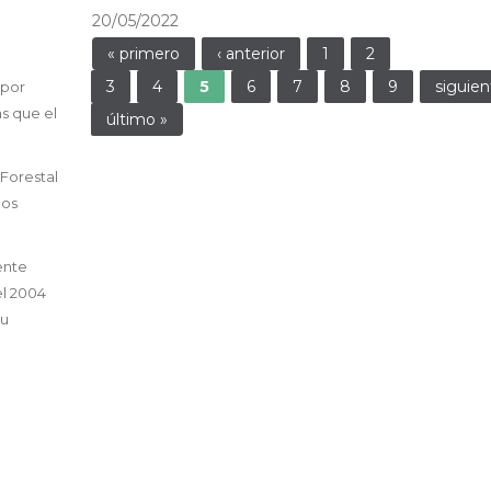
20/05/2022
Páginas
« primero
‹ anterior
1
2
3
4
5
6
7
8
9
siguien
 por
as que el
último »
 Forestal
nos
ente
el 2004
su