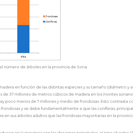
el número de árboles en la provincia de Soria
 madera en función de las distintas especies y su tamaño (diámetro y al
ás de 37 millones de metros cúbicos de madera en los montes soriano
 hay poco menos de 7 millones y medio de frondosas. Esto contrasta co
 frondosas y se debe fundamentalmente a que las coníferas, princip
en sus árboles adultos que las frondosas mayoritarias en la provinci
en en la provincia son los dos pinos principales, el pino silvestre (