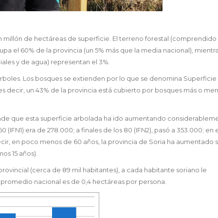
 millón de hectáreas de superficie. El terreno forestal (comprendido
cupa el 60% de la provincia (un 5% más que la media nacional), mientr
ciales y de agua) representan el 3%.
 árboles. Los bosques se extienden por lo que se denomina Superficie
 es decir, un 43% de la provincia está cubierto por bosques más o me
rende que esta superficie arbolada ha ido aumentando considerablem
60 (IFN1) era de 278.000; a finales de los 80 (IFN2), pasó a 353.000; en 
ecir, en poco menos de 60 años, la provincia de Soria ha aumentado 
mos 15 años).
ovincial (cerca de 89 mil habitantes), a cada habitante soriano le
promedio nacional es de 0,4 hectáreas por persona.