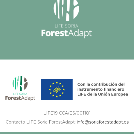
LIFE19 CCA/ES/001181
Contacto LIFE Soria ForestAdapt:
info@soriaforestadapt.es