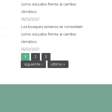
como escudos frente al cambio
climático
16/02/2021
Los bosques sorianos se consolidan
como escudos frente al cambio
climático
16/02/2021
Páginas
1
2
3
siguiente ›
último »