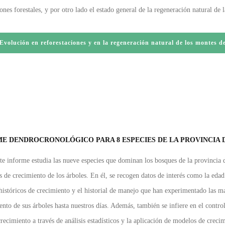
ones forestales, y por otro lado el estado general de la regeneración natural de 
Evolución en reforestaciones y en la regeneración natural de los montes d
E DENDROCRONOLÓGICO PARA 8 ESPECIES DE LA PROVINCIA 
te informe estudia las nueve especies que dominan los bosques de la provincia d
os de crecimiento de los árboles. En él, se recogen datos de interés como la edad
históricos de crecimiento y el historial de manejo que han experimentado las ma
ento de sus árboles hasta nuestros días. Además, también se infiere en el control
crecimiento a través de análisis estadísticos y la aplicación de modelos de creci