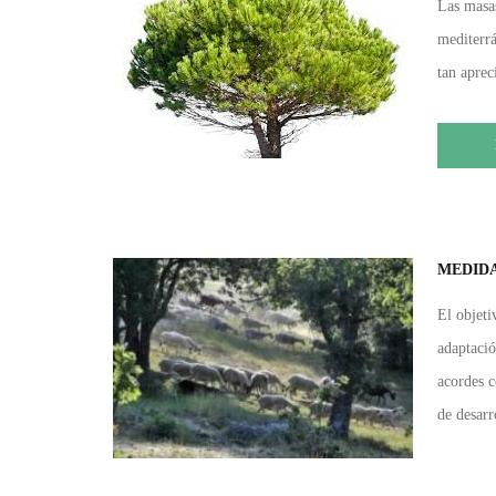
Las masas
mediterrá
tan aprec
MEDIDA
El objeti
adaptació
acordes c
de desarro