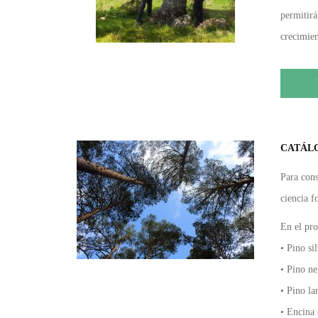
permitirá
crecimien
CATÁLO
Para cons
ciencia f
En el pro
• Pino sil
• Pino ne
• Pino lar
• Encina 