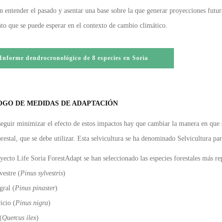
n entender el pasado y asentar una base sobre la que generar proyecciones futur
to que se puede esperar en el contexto de cambio climático.
Informe dendrocronológico de 8 especies en Soria
GO DE MEDIDAS DE ADAPTACIÓN
eguir minimizar el efecto de estos impactos hay que cambiar la manera en que se
orestal, que se debe utilizar. Esta selvicultura se ha denominado Selvicultura p
yecto Life Soria ForestAdapt se han seleccionado las especies forestales más rep
vestre (
Pinus sylvestris
)
gral (
Pinus pinaster
)
icio (
Pinus nigra
)
(
Quercus ilex
)