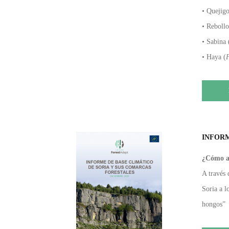
• Quejigo
• Rebollo
• Sabina 
• Haya (
F
INFORM
¿Cómo af
A través 
Soria a l
hongos”