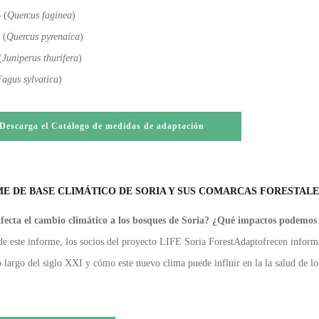
 (
Quercus faginea
)
 (
Quercus pyrenaica
)
(
Juniperus thurifera
)
agus sylvatica
)
Descarga el Catálogo de medidas de adaptación
E DE BASE CLIMÁTICO DE SORIA Y SUS COMARCAS FORESTALE
ecta el cambio climático a los bosques de Soria? ¿Qué impactos podemos 
de este informe, los socios del proyecto LIFE Soria ForestAdaptofrecen informa
o largo del siglo XXI y cómo este nuevo clima puede influir en la la salud de l