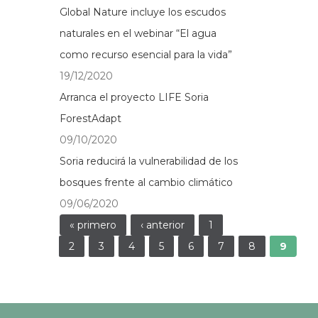
Global Nature incluye los escudos
naturales en el webinar “El agua
como recurso esencial para la vida”
19/12/2020
Arranca el proyecto LIFE Soria
ForestAdapt
09/10/2020
Soria reducirá la vulnerabilidad de los
bosques frente al cambio climático
09/06/2020
Páginas
« primero
‹ anterior
1
2
3
4
5
6
7
8
9