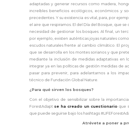
adaptadas y generar recursos como madera, hongos, 
increíbles beneficios ecológicos, económicos y so
precedentes. Y su existencia es vital, para, por ejemp
el aire que respiramos. El del Día del Bosque, que s
necesidad de gestionar los bosques. Al final, un terc
por ejemplo, existen auténticas joyas naturales como
escudos naturales frente al cambio climático. El pro
que se desarrolla en los montes sorianos y que pret
mediante la inclusión de medidas adaptativas en lo
integrar ya en las políticas de gestión medidas de 
pasar para prevenir, para adelantarnos a los impa
técnico de Fundación Global Nature.
¿Para qué sirven los bosques?
Con el objetivo de sensibilizar sobre la importanci
ForestAdapt
se ha creado un cuestionario
que se
que puede seguirse bajo los hashtags #LIFEForestAd
Atrévete a poner a p