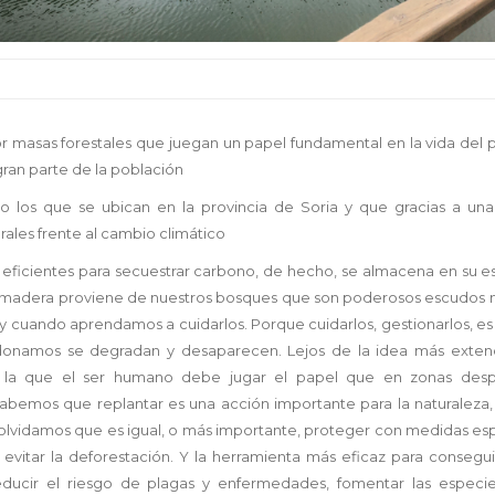
por masas forestales que juegan un papel fundamental en la vida del 
ran parte de la población
mo los que se ubican en la provincia de Soria y que gracias a una
les frente al cambio climático
eficientes para secuestrar carbono, de hecho, se almacena en su es
sa madera proviene de nuestros bosques que son poderosos escudos n
cuando aprendamos a cuidarlos. Porque cuidarlos, gestionarlos, es l
donamos se degradan y desaparecen. Lejos de la idea más extend
n la que el ser humano debe jugar el papel que en zonas des
abemos que replantar es una acción importante para la naturaleza, 
 olvidamos que es igual, o más importante, proteger con medidas esp
evitar la deforestación. Y la herramienta más eficaz para conseguir
reducir el riesgo de plagas y enfermedades, fomentar las especi