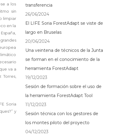
se a los
transferencia
itmo sin
26/06/2024
o limpiar
El LIFE Soria ForestAdapt se viste de
oco en la
largo en Bruselas
n España,
o grandes
20/06/2024
a europea
Una veintena de técnicos de la Junta
climático
se forman en el conocimiento de la
ecesario
herramienta ForestAdapt
que va a
 Torres,
19/12/2023
Sesión de formación sobre el uso de
la herramienta ForestAdapt Tool
FE Soria
11/12/2023
sques?” y
Sesión técnica con los gestores de
los montes piloto del proyecto
04/12/2023