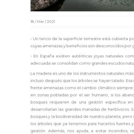
18 / Mar / 2021
• Un tercio de la superficie terrestre está cubierta 
cuyas amenazas y beneficios son desconocidos por g
• En España existen auténticas joyas naturales co
adecuada se consolidan como grandes escudos natura
La madera es uno de los instrumentos naturales más 
incluso después que los árboles se hayan talado. E
frente amenazas como el cambio climático siempre y 
en zonas pobladas por el ser humano, si los aban
bosques requieren de una gestión específica e
desarrollarían las grandes manadas de herbívoros. S
bosques y la biodiversidad de nuestro planeta, pero
los árboles que ya tenemos para hacerlos fuertes y 
gestión. Además, nos ayuda, a evitar incendios, 