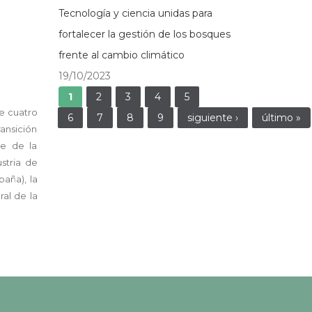
Tecnología y ciencia unidas para
fortalecer la gestión de los bosques
frente al cambio climático
19/10/2023
Páginas
1
2
3
4
5
e cuatro
6
7
8
9
siguiente ›
último »
ansición
le de la
stria de
paña), la
ral de la