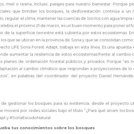
miel o resina, incluso, parajes para nuestro bienestar. Porque pe
ciales que brindan los bosques, la desforestación continúa a un r
lo, regular el clima, mantener las cuencas de los ríos con agua limpia 
e celebra el próximo 21 de marzo, es un buen momento para poner el f
io de la superficie terrestre está cubierta por estos ecosistemas. E
 los que se ubican en la provincia de Soria y que se consolidan com
yecto LIFE Soria Forest Adapt, trabaja en esta línea. Es una apuest
ende aumentar la resiliencia de estos ecosistemas frente al cambio 
s planes de ordenación forestal públicos y privados. Porque “es n
adaptación al cambio climático que respondan a proyecciones de lo 
ctos”, en palabras del coordinador del proyecto Daniel Hernández
a de gestionar los bosques para su existencia, desde el proyecto LI
 moverá por redes sociales bajo el título “¿Para qué sirven los bo
apt y #SoriaEscudoNatural.
rueba tus conocimientos sobre los bosques