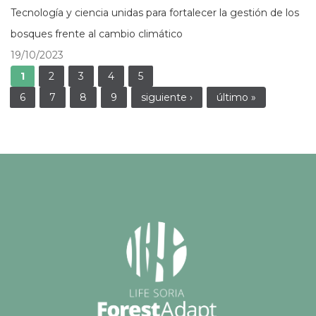
Tecnología y ciencia unidas para fortalecer la gestión de los
bosques frente al cambio climático
19/10/2023
Páginas
1
2
3
4
5
6
7
8
9
siguiente ›
último »