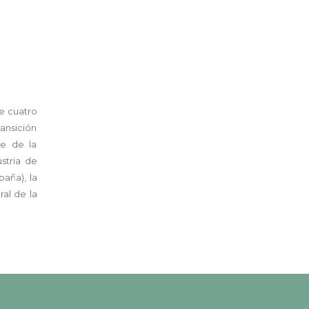
e cuatro
ansición
le de la
stria de
paña), la
ral de la