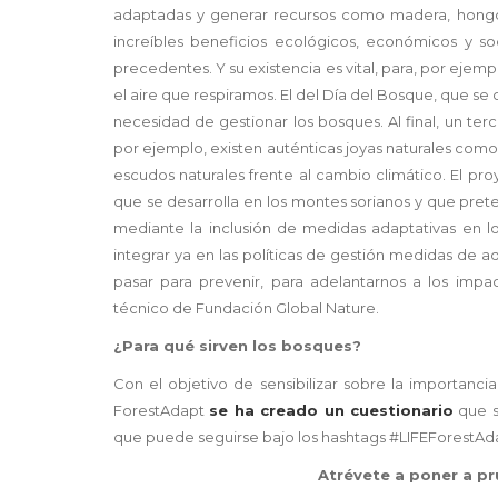
adaptadas y generar recursos como madera, hongos, 
increíbles beneficios ecológicos, económicos y so
precedentes. Y su existencia es vital, para, por ejemp
el aire que respiramos. El del Día del Bosque, que s
necesidad de gestionar los bosques. Al final, un terc
por ejemplo, existen auténticas joyas naturales como
escudos naturales frente al cambio climático. El pro
que se desarrolla en los montes sorianos y que pret
mediante la inclusión de medidas adaptativas en lo
integrar ya en las políticas de gestión medidas de 
pasar para prevenir, para adelantarnos a los impa
técnico de Fundación Global Nature.
¿Para qué sirven los bosques?
Con el objetivo de sensibilizar sobre la importanci
ForestAdapt
se ha creado un cuestionario
que se
que puede seguirse bajo los hashtags #LIFEForestAd
Atrévete a poner a p