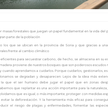
por masas forestales que juegan un papel fundamental en la vida del 
ran parte de la población
mo los que se ubican en la provincia de Soria y que gracias a una
les frente al cambio climático
eficientes para secuestrar carbono, de hecho, se almacena en su es
sa madera proviene de nuestros bosques que son poderosos escudos n
cuando aprendamos a cuidarlos. Porque cuidarlos, gestionarlos, es l
donamos se degradan y desaparecen. Lejos de la idea más extend
n la que el ser humano debe jugar el papel que en zonas des
abemos que replantar es una acción importante para la naturaleza, 
 olvidamos que es igual, o más importante, proteger con medidas esp
evitar la deforestación. Y la herramienta más eficaz para conseguir
reducir el riesgo de plagas y enfermedades, fomentar las especi