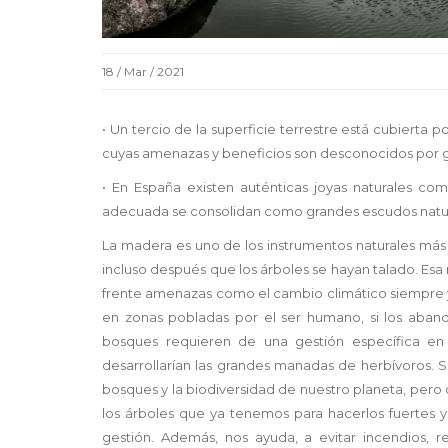
18 / Mar / 2021
• Un tercio de la superficie terrestre está cubierta 
cuyas amenazas y beneficios son desconocidos por g
• En España existen auténticas joyas naturales co
adecuada se consolidan como grandes escudos natura
La madera es uno de los instrumentos naturales más 
incluso después que los árboles se hayan talado. E
frente amenazas como el cambio climático siempre y 
en zonas pobladas por el ser humano, si los aban
bosques requieren de una gestión específica e
desarrollarían las grandes manadas de herbívoros. S
bosques y la biodiversidad de nuestro planeta, pero
los árboles que ya tenemos para hacerlos fuertes y 
gestión. Además, nos ayuda, a evitar incendios, 