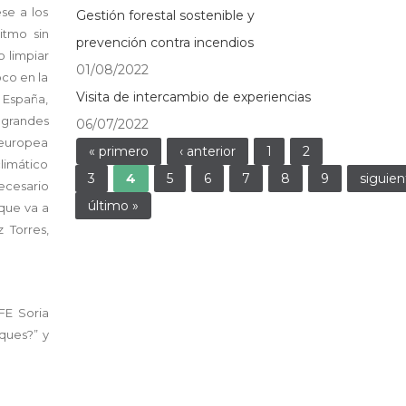
se a los
Gestión forestal sostenible y
itmo sin
prevención contra incendios
o limpiar
01/08/2022
oco en la
Visita de intercambio de experiencias
n España,
o grandes
06/07/2022
a europea
Páginas
« primero
‹ anterior
1
2
climático
3
4
5
6
7
8
9
siguien
ecesario
último »
que va a
 Torres,
FE Soria
sques?” y