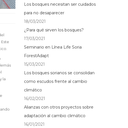
Los bosques necesitan ser cuidados
para no desaparecer
18/03/2021
¿Para qué sirven los bosques?
del
17/03/2021
 Este
Seminario en Línea Life Soria
ico.
ForestAdapt
a
15/03/2021
Además
l
Los bosques sorianos se consolidan
y la
como escudos frente al cambio
climático
de
16/02/2021
Alianzas con otros proyectos sobre
icando
adaptación al cambio climático
n
16/01/2021