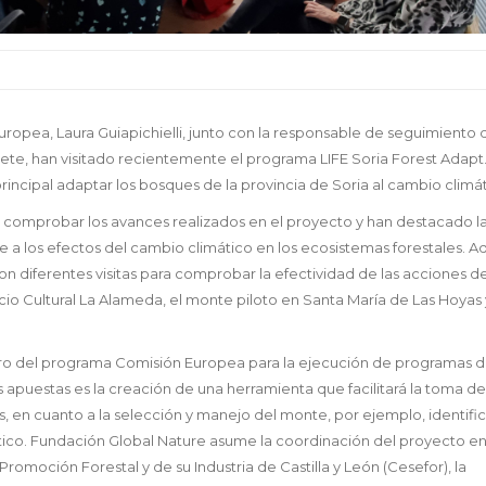
ropea, Laura Guiapichielli, junto con la responsable de seguimiento 
e, han visitado recientemente el programa LIFE Soria Forest Adapt.
rincipal adaptar los bosques de la provincia de Soria al cambio climát
do comprobar los avances realizados en el proyecto y han destacado l
te a los efectos del cambio climático en los ecosistemas forestales. 
zaron diferentes visitas para comprobar la efectividad de las acciones de
cio Cultural La Alameda, el monte piloto en Santa María de Las Hoyas 
tro del programa Comisión Europea para la ejecución de programas 
 apuestas es la creación de una herramienta que facilitará la toma de
s, en cuanto a la selección y manejo del monte, por ejemplo, identif
tico. Fundación Global Nature asume la coordinación del proyecto e
omoción Forestal y de su Industria de Castilla y León (Cesefor), la