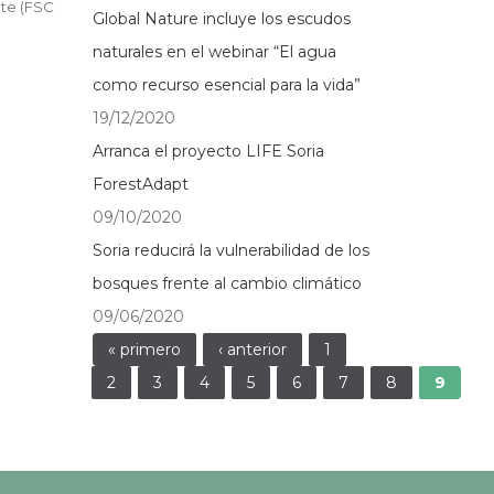
nte (FSC
Global Nature incluye los escudos
naturales en el webinar “El agua
como recurso esencial para la vida”
19/12/2020
Arranca el proyecto LIFE Soria
ForestAdapt
09/10/2020
Soria reducirá la vulnerabilidad de los
bosques frente al cambio climático
09/06/2020
Páginas
« primero
‹ anterior
1
2
3
4
5
6
7
8
9