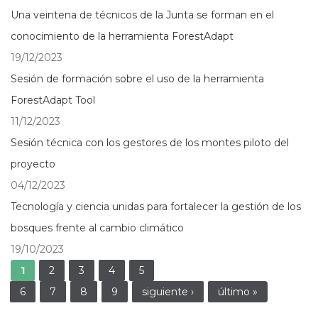
Una veintena de técnicos de la Junta se forman en el
conocimiento de la herramienta ForestAdapt
19/12/2023
Sesión de formación sobre el uso de la herramienta
ForestAdapt Tool
11/12/2023
Sesión técnica con los gestores de los montes piloto del
proyecto
04/12/2023
Tecnología y ciencia unidas para fortalecer la gestión de los
bosques frente al cambio climático
19/10/2023
Páginas
1
2
3
4
5
6
7
8
9
siguiente ›
último »