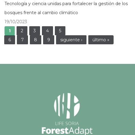
Tecnología y ciencia unidas para fortalecer la gestión de los
bosques frente al cambio climático
19/10/2023
Páginas
1
2
3
4
5
6
7
8
9
siguiente ›
último »