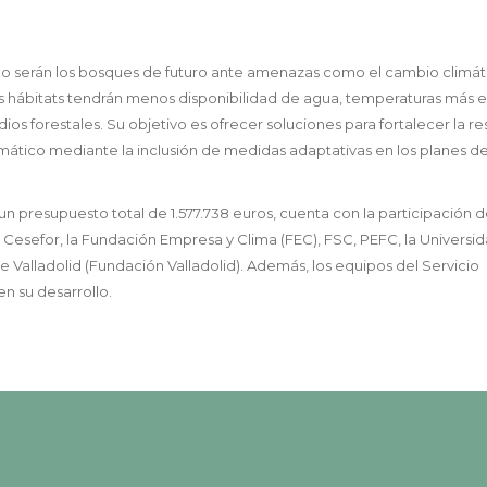
mo serán los bosques de futuro ante amenazas como el cambio climát
 hábitats tendrán menos disponibilidad de agua, temperaturas más e
s forestales. Su objetivo es ofrecer soluciones para fortalecer la res
imático mediante la inclusión de medidas adaptativas en los planes d
n presupuesto total de 1.577.738 euros, cuenta con la participación d
Cesefor, la Fundación Empresa y Clima (FEC), FSC, PEFC, la Universi
e Valladolid (Fundación Valladolid). Además, los equipos del Servicio
en su desarrollo.