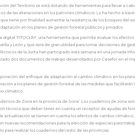
ión del Territorio se está dotando de herramientas para llevar a cab
os de las alteraciones en los patrones climáticos. Lo ha hecho a travé
que tiene por finalidad aumentar la resistencia de los bosques del su
aptación en los planes de gestión forestal públicos y privados.
ma digital ‘FITOCLIM’, una herramienta que permite evaluar los efectos
illa y León y que será de gran utilidad para tomar decisiones de ges
 Técnicos de la Junta han participado esta semana en una jornada inf
alizado dos documentos de trabajo desarrollados por Cesefor en el m
rporación del enfoque de adaptación al cambio climático en los plan
ración a los planes de gestión forestal de las medidas que facilitarán 
o climático.
adernos de Zona en la provincia de Soria’. Los cuadernos de zona so
ión técnica que deber tener en cuenta un receptor de ayudas de for
de actualización se tienen en cuenta los efectos de cambio climático, 
ecen nuevas recomendaciones para la elección de especies para traba
para realizar los cuadernos del resto de las provincias.