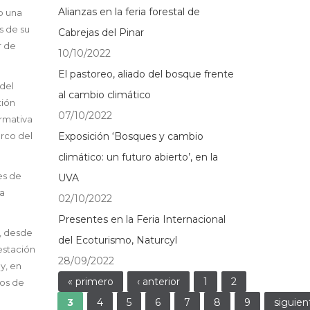
Alianzas en la feria forestal de
o una
s de su
Cabrejas del Pinar
r de
10/10/2022
El pastoreo, aliado del bosque frente
 del
al cambio climático
tión
07/10/2022
ormativa
arco del
Exposición ‘Bosques y cambio
climático: un futuro abierto’, en la
es de
UVA
la
02/10/2022
Presentes en la Feria Internacional
n, desde
del Ecoturismo, Naturcyl
estación
28/09/2022
y, en
Páginas
« primero
‹ anterior
1
2
jos de
3
4
5
6
7
8
9
siguien