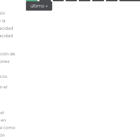
último »
eón
 la
pacidad
pacidad
cción de
iones
cos.
n el
el
 en
así como
ión