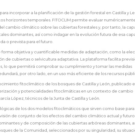
para incorporar a la planificación de la gestión forestal en Castilla y L
ntos horizontes temporales. FITOCLIM permite evaluar numéricamente
el cambio climático sobre las cubiertas forestales y, por tanto, la ca
etales dominantes, así como indagar en la evolución futura de esa ca
a o prevista para el futuro.
e forma objetiva y cuantificable medidas de adaptación, como la ele
n de cubiertas o selvicultura adaptativa. La plataforma facilita previs
, lo que permitirá comprobar su cumplimiento y tomar las medidas
dundará, por otro lado, en un uso más eficiente de los recursos públi
imiento fitoclimático de los bosques de Castilla y León, publicado e
cterización y potencialidades fitoclimáticas en un contexto de cambio
rcía López, técnicos de la Junta de Castilla y León.
lógicas de los dos modelos fitoclimáticos que sirven como base para 
isión de conjunto de los efectos del cambio climático actual y futuro
 dominantes y de composición de las cubiertas arbóreas dominantes, 
sques de la Comunidad, seleccionados por su singularidad, su situac