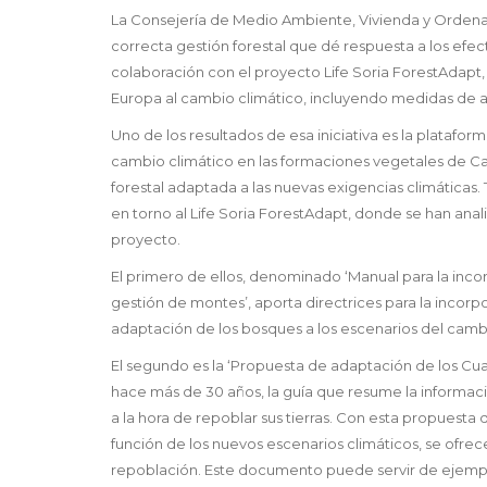
La Consejería de Medio Ambiente, Vivienda y Ordenac
correcta gestión forestal que dé respuesta a los efect
colaboración con el proyecto Life Soria ForestAdapt, 
Europa al cambio climático, incluyendo medidas de ad
Uno de los resultados de esa iniciativa es la platafor
cambio climático en las formaciones vegetales de Cast
forestal adaptada a las nuevas exigencias climáticas.
en torno al Life Soria ForestAdapt, donde se han an
proyecto.
El primero de ellos, denominado ‘Manual para la inco
gestión de montes’, aporta directrices para la incorpo
adaptación de los bosques a los escenarios del cambi
El segundo es la ‘Propuesta de adaptación de los Cu
hace más de 30 años, la guía que resume la informac
a la hora de repoblar sus tierras. Con esta propuesta 
función de los nuevos escenarios climáticos, se ofr
repoblación. Este documento puede servir de ejemplo 