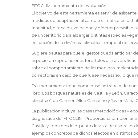
FITOCLIM: herramienta de evaluación
El objetivo de esta herramienta es servir de asistente 
medidas de adaptación al cambio climático en disti
magnitud, dirección, velocidad y efectos previsibles d
de un territorio para albergar distintas especies veg
en función de la dinámica climática temporal observad
Sugiere pautas para que el gestor pueda anticipar d
especie en repoblaciones forestales o la diversificació
sobre el comportamiento de las medidas implantadas
correctoras en caso de que fuese necesario, lo que re
Esta herramienta tiene como base un trabajo de conoc
libro ‘Los bosques naturales de Castilla y León. Cara
climático’, de Carmen Allué Camacho y Javier María Ga
La publicación incluye las bases metodológicas y eco
diagnóstico de ‘FITOCLIM’. Proporciona también una v
Castilla y León desde el punto de vista de especies
ejemplos concretos de dichos efectos en distintos bo