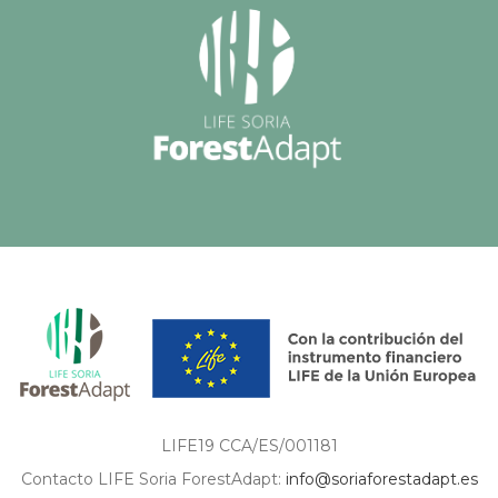
LIFE19 CCA/ES/001181
Contacto LIFE Soria ForestAdapt:
info@soriaforestadapt.es