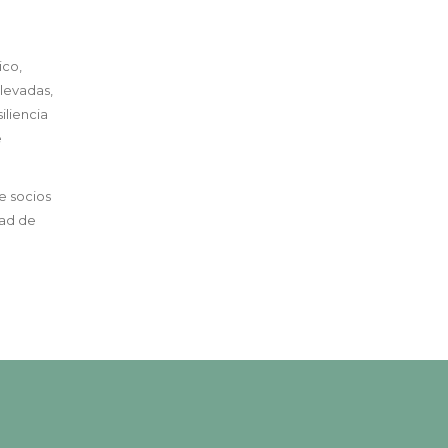
ico,
levadas,
iliencia
e
e socios
dad de