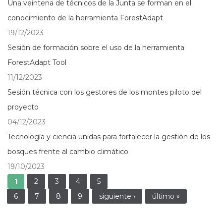
Una veintena de técnicos de la Junta se forman en el
conocimiento de la herramienta ForestAdapt
19/12/2023
Sesión de formación sobre el uso de la herramienta
ForestAdapt Tool
11/12/2023
Sesión técnica con los gestores de los montes piloto del
proyecto
04/12/2023
Tecnología y ciencia unidas para fortalecer la gestión de los
bosques frente al cambio climático
19/10/2023
Páginas
1
2
3
4
5
6
7
8
9
siguiente ›
último »