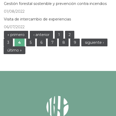
Gestión forestal sostenible y prevención contra incendios
01/08/2022
Visita de intercambio de experiencias
06/07/2022
Páginas
« primero
‹ anterior
1
2
3
4
5
6
7
8
9
siguiente ›
último »