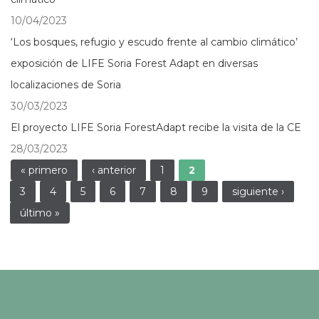
10/04/2023
‘Los bosques, refugio y escudo frente al cambio climático’
exposición de LIFE Soria Forest Adapt en diversas
localizaciones de Soria
30/03/2023
El proyecto LIFE Soria ForestAdapt recibe la visita de la CE
28/03/2023
Páginas
« primero
‹ anterior
1
2
3
4
5
6
7
8
9
siguiente ›
último »