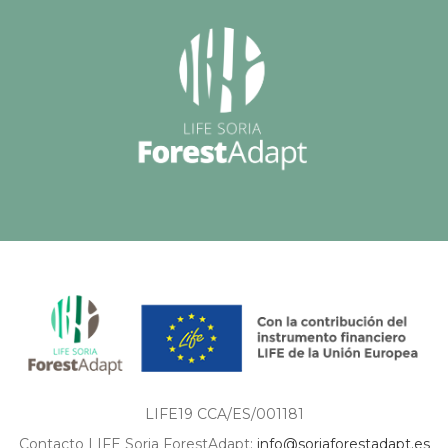
LIFE19 CCA/ES/001181
Contacto LIFE Soria ForestAdapt:
info@soriaforestadapt.es