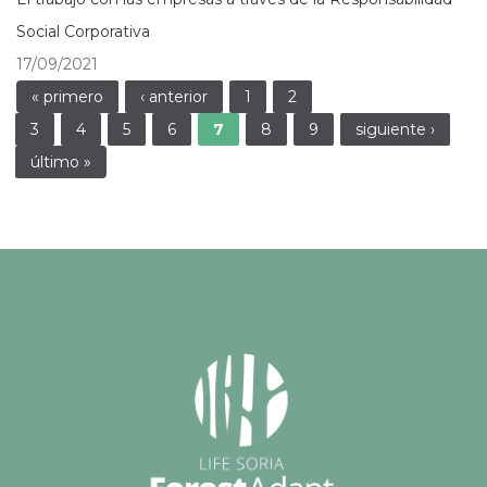
Social Corporativa
17/09/2021
Páginas
« primero
‹ anterior
1
2
3
4
5
6
7
8
9
siguiente ›
último »