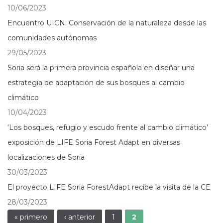
10/06/2023
Encuentro UICN: Conservación de la naturaleza desde las
comunidades autónomas
29/05/2023
Soria será la primera provincia española en diseñar una
estrategia de adaptación de sus bosques al cambio
climático
10/04/2023
‘Los bosques, refugio y escudo frente al cambio climático’
exposición de LIFE Soria Forest Adapt en diversas
localizaciones de Soria
30/03/2023
El proyecto LIFE Soria ForestAdapt recibe la visita de la CE
28/03/2023
Páginas
« primero
‹ anterior
1
2