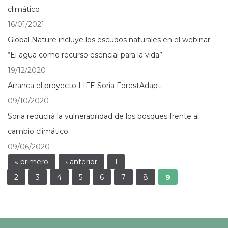
climático
16/01/2021
Global Nature incluye los escudos naturales en el webinar
“El agua como recurso esencial para la vida”
19/12/2020
Arranca el proyecto LIFE Soria ForestAdapt
09/10/2020
Soria reducirá la vulnerabilidad de los bosques frente al
cambio climático
09/06/2020
Páginas
« primero
‹ anterior
1
2
3
4
5
6
7
8
9