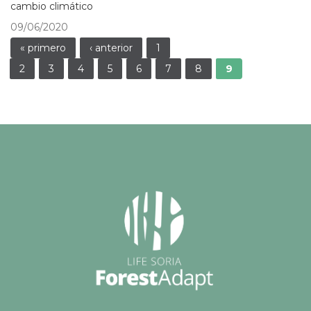
cambio climático
09/06/2020
Páginas
« primero
‹ anterior
1
2
3
4
5
6
7
8
9