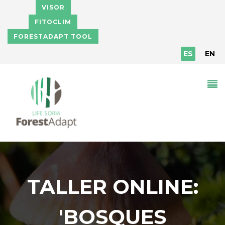
Pasar al contenido principal
VISOR
FITOCLIM
FORESTADAPT TOOL
ES
EN
TALLER ONLINE:
'BOSQUES