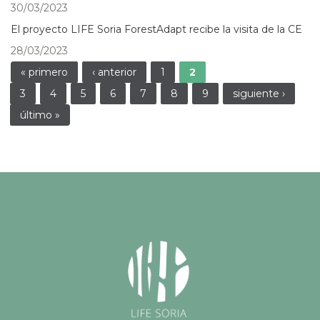
30/03/2023
El proyecto LIFE Soria ForestAdapt recibe la visita de la CE
28/03/2023
Páginas
« primero
‹ anterior
1
2
3
4
5
6
7
8
9
siguiente ›
último »