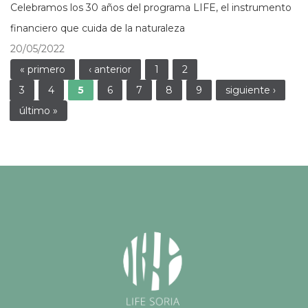
Celebramos los 30 años del programa LIFE, el instrumento
financiero que cuida de la naturaleza
20/05/2022
Páginas
« primero
‹ anterior
1
2
3
4
5
6
7
8
9
siguiente ›
último »