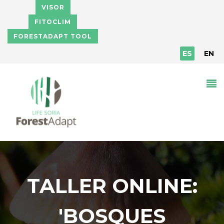
Pasar al contenido principal
VISOR
FITOCLIM
FORESTADAPT TOOL
ES
EN
TALLER ONLINE:
'BOSQUES