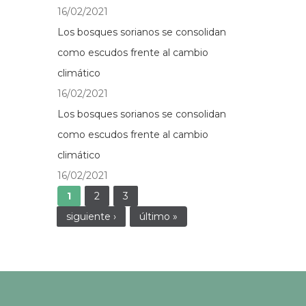
16/02/2021
Los bosques sorianos se consolidan
como escudos frente al cambio
climático
16/02/2021
Los bosques sorianos se consolidan
como escudos frente al cambio
climático
16/02/2021
Páginas
1
2
3
siguiente ›
último »