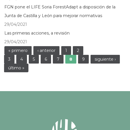
FGN pone el LIFE Soria ForestAdapt a disposición de la
Junta de Castilla y León para mejorar normativas
29/04/2021
Las primeras acciones, a revisión
29/04/2021
Páginas
« primero
‹ anterior
1
2
3
4
5
6
7
8
9
siguiente ›
último »