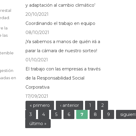
y adaptación al cambio climático'
restal
20/10/2021
iedad.
Coordinando el trabajo en equipo
e la
08/10/2021
 las
¡Ya sabemos a manos de quién irá a
parar la cámara de nuestro sorteo!
tenible
01/10/2021
El trabajo con las empresas a través
gestión
asadas en
de la Responsabilidad Social
Corporativa
17/09/2021
Páginas
« primero
‹ anterior
1
2
3
4
5
6
7
8
9
siguien
último »