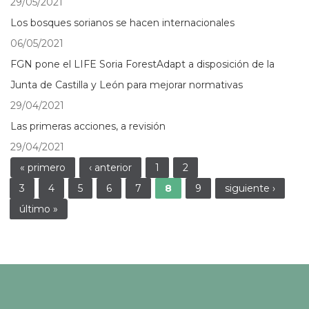
29/05/2021
Los bosques sorianos se hacen internacionales
06/05/2021
FGN pone el LIFE Soria ForestAdapt a disposición de la
Junta de Castilla y León para mejorar normativas
29/04/2021
Las primeras acciones, a revisión
29/04/2021
Páginas
« primero
‹ anterior
1
2
3
4
5
6
7
8
9
siguiente ›
último »