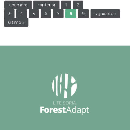
Páginas
« primero
‹ anterior
1
2
3
4
5
6
7
8
9
siguiente ›
último »