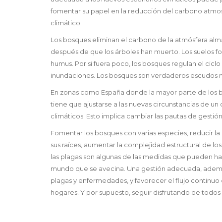
fomentar su papel en la reducción del carbono atmos
climático.
Los bosques eliminan el carbono de la atmósfera al
después de que los árboles han muerto. Los suelos 
humus. Por si fuera poco, los bosques regulan el ciclo
inundaciones. Los bosques son verdaderos escudos na
En zonas como España donde la mayor parte de los b
tiene que ajustarse a las nuevas circunstancias de 
climáticos. Esto implica cambiar las pautas de gesti
Fomentar los bosques con varias especies, reducir l
sus raíces, aumentar la complejidad estructural de lo
las plagas son algunas de las medidas que pueden h
mundo que se avecina. Una gestión adecuada, además,
plagas y enfermedades, y favorecer el flujo continuo
hogares. Y por supuesto, seguir disfrutando de todos 