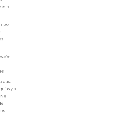
ambio
iempo
e
es
estión
es.
a para
quías y a
n el
de
ros