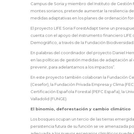
Campus de Soria y miembro del Instituto de Gestión F
montes sorianos, pretende aumentar la resiliencia de
medidas adaptativas en los planes de ordenación fore
El proyecto LIFE Soria ForestAdapt tiene un presupues
cuenta con el apoyo del instrumento financiero LIFE d
Demográfico, a través de la Fundación Biodiversidad
En palabras del coordinador del proyecto Daniel Hern
en las políticas de gestión medidas de adaptación a
prevenir, para adelantarnos a los impactos”.
En este proyecto también colaboran la Fundación Cent
(Cesefor), la Fundación Privada Empresa y Clima (FEC
Certificación Española Forestal (PEFC España), la Uni
Valladolid (FUNGE).
El binomio, deforestación y cambio climático
Los bosques ocupan un tercio de las tierras emergida
persistencia futura de su función se ve amenazada p
adecuada a los nuevos escenarios climáticos puede p