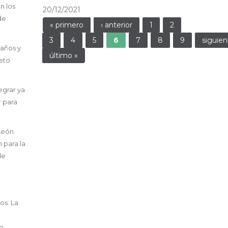
n los
20/12/2021
de
Páginas
« primero
‹ anterior
1
2
3
4
5
6
7
8
9
siguien
 años y
último »
Reto
egrar ya
r para
León
 para la
de
os. La
mo