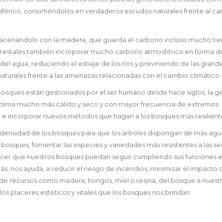
férico, convirtiéndolos en verdaderos escudos naturales frente al c
macenándolo con la madera, que guarda el carbono incluso mucho t
forestales también incorporar mucho carbono atmosférico en forma d
 del agua, reduciendo el estiaje de los ríos y previniendo de las grand
turales frente a las amenazas relacionadas con el cambio climático.
osques están gestionados por el ser humano desde hace siglos, la g
un clima mucho más cálido y seco y con mayor frecuencia de extremos
ón e incorporar nuevos métodos que hagan a los bosques más resilient
a densidad de los bosques para que los árboles dispongan de más agu
s bosques, fomentar las especies y variedades más resistentes a las se
acer que nuestros bosques puedan seguir cumpliendo sus funciones e
 nos ayuda, a reducir el riesgo de incendios, minimizar el impacto 
 de recursos como madera, hongos, miel o resina, del bosque a nuest
los placeres estéticos y vitales que los bosques nos brindan.