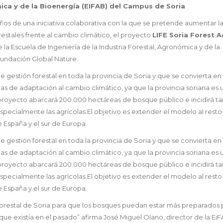
mica y de la Bioenergía (EIFAB) del Campus de Soria
ños de una iniciativa colaborativa con la que se pretende aumentar l
estales frente al cambio climático, el proyecto
LIFE Soria Forest 
de la Escuela de Ingeniería de la Industria Forestal, Agronómica y de la
Fundación Global Nature.
e gestión forestal en toda la provincia de Soria y que se convierta en
das de adaptación al cambio climático, ya que la provincia soriana es 
 proyecto abarcará 200.000 hectáreas de bosque público e incidirá t
especialmente las agrícolas.El objetivo es extender el modelo al resto
 España y el sur de Europa.
e gestión forestal en toda la provincia de Soria y que se convierta en
das de adaptación al cambio climático, ya que la provincia soriana es 
 proyecto abarcará 200.000 hectáreas de bosque público e incidirá t
especialmente las agrícolas.El objetivo es extender el modelo al resto
 España y el sur de Europa.
 forestal de Soria para que los bosques puedan estar más preparados 
 que existía en el pasado” afirma José Miguel Olano, director de la Ei