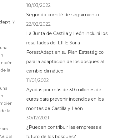
18/03/2022
a
Segundo comité de seguimiento
Adapt
. Y
22/02/2022
La Junta de Castilla y León incluirá los
resultados del LIFE Soria
 una
ForestAdapt en su Plan Estratégico
un
para la adaptación de los bosques al
ambién
 de la
cambio climático
11/01/2022
 una
Ayudas por más de 30 millones de
un
euros para prevenir incendios en los
ambién
montes de Castilla y León
 de la
30/12/2021
¿Pueden contribuir las empresas al
para
FAB del
futuro de los bosques?