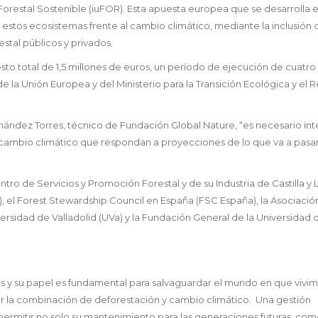
orestal Sostenible (iuFOR). Esta apuesta europea que se desarrolla e
 estos ecosistemas frente al cambio climático, mediante la inclusión 
stal públicos y privados.
to total de 1,5 millones de euros, un período de ejecución de cuatro
e la Unión Europea y del Ministerio para la Transición Ecológica y el 
.
ández Torres, técnico de Fundación Global Nature, “es necesario int
l cambio climático que respondan a proyecciones de lo que va a pasa
ro de Servicios y Promoción Forestal y de su Industria de Castilla y 
), el Forest Stewardship Council en España (FSC España), la Asociación
versidad de Valladolid (UVa) y la Fundación General de la Universidad 
s y su papel es fundamental para salvaguardar el mundo en que vivim
or la combinación de deforestación y cambio climático. Una gestión
ermitir no solo su mantenimiento para las generaciones futuras, co