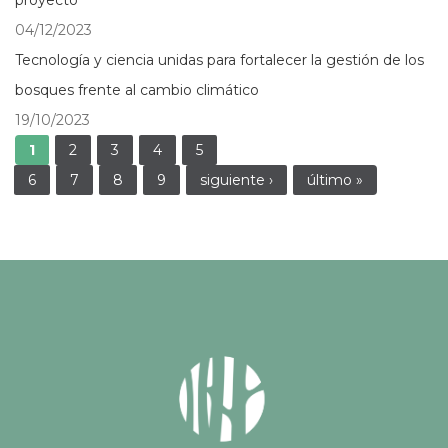
proyecto
04/12/2023
Tecnología y ciencia unidas para fortalecer la gestión de los
bosques frente al cambio climático
19/10/2023
Páginas
1
2
3
4
5
6
7
8
9
siguiente ›
último »