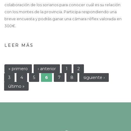
colaboración de los sorianos para conocer cuál es su relación
con los montes de la provincia. Participa respondiendo una
breve encuesta y podrás ganar una cámara réflex valorada en
300€.
LEER MÁS
Páginas
« primero
‹ anterior
1
2
3
4
5
6
7
8
siguiente ›
último »