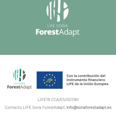
LIFE19 CCA/ES/001181
Contacto LIFE Soria ForestAdapt:
info@soriaforestadapt.es