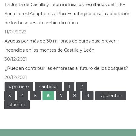
La Junta de Castilla y León incluirá los resultados del LIFE
Soria ForestAdapt en su Plan Estratégico para la adaptación
de los bosques al cambio climático
11/01/2022
Ayudas por más de 30 millones de euros para prevenir
incendios en los montes de Castilla y León
30/12/2021
¿Pueden contribuir las empresas al futuro de los bosques?
20/12/2021
Páginas
« primero
‹ anterior
1
2
3
4
5
6
7
8
9
siguiente ›
último »