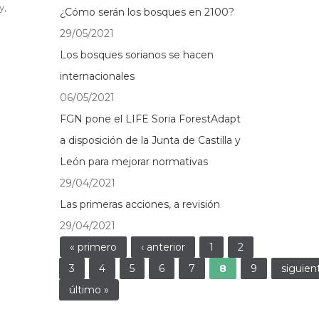
y,
¿Cómo serán los bosques en 2100?
29/05/2021
Los bosques sorianos se hacen
internacionales
06/05/2021
FGN pone el LIFE Soria ForestAdapt
a disposición de la Junta de Castilla y
León para mejorar normativas
29/04/2021
Las primeras acciones, a revisión
29/04/2021
Páginas
« primero
‹ anterior
1
2
3
4
5
6
7
8
9
siguient
último »