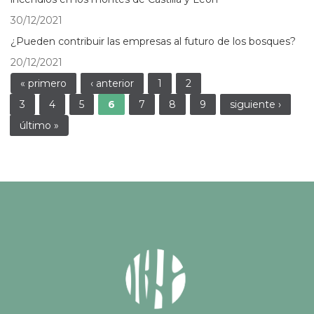
30/12/2021
¿Pueden contribuir las empresas al futuro de los bosques?
20/12/2021
Páginas
« primero
‹ anterior
1
2
3
4
5
6
7
8
9
siguiente ›
último »