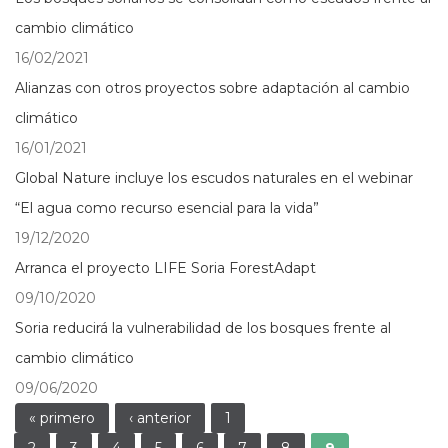
cambio climático
16/02/2021
Alianzas con otros proyectos sobre adaptación al cambio
climático
16/01/2021
Global Nature incluye los escudos naturales en el webinar
“El agua como recurso esencial para la vida”
19/12/2020
Arranca el proyecto LIFE Soria ForestAdapt
09/10/2020
Soria reducirá la vulnerabilidad de los bosques frente al
cambio climático
09/06/2020
Páginas
« primero
‹ anterior
1