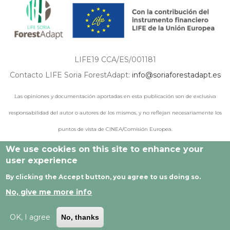
LIFE19 CCA/ES/001181
Contacto LIFE Soria ForestAdapt:
info@soriaforestadapt.es
Las opiniones y documentación aportadas en esta publicación son de exclusiva
responsabilidad del autor o autores de los mismos, y no reflejan necesariamente los
puntos de vista de CINEA/Comisión Europea.
We use cookies on this site to enhance your
user experience
© 2021 - 2024 Todos los derechos reservados |
Aviso legal
|
By clicking the Accept button, you agree to us doing so.
Política de privacidad
|
Política de cookies
|
Desarrollado por
No, give me more info
Cesefor
OK, I agree
No, thanks